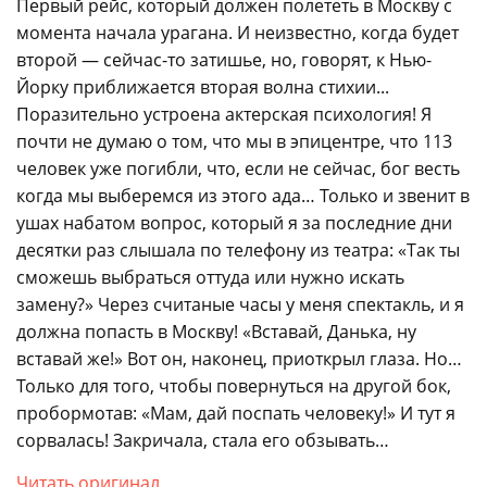
Первый рейс, который должен полететь в Москву с
момента начала урагана. И неизвестно, когда будет
второй — сейчас-то затишье, но, говорят, к Нью-
Йорку приближается вторая волна стихии...
Поразительно устроена актерская психология! Я
почти не думаю о том, что мы в эпицентре, что 113
человек уже погибли, что, если не сейчас, бог весть
когда мы выберемся из этого ада… Только и звенит в
ушах набатом вопрос, который я за последние дни
десятки раз слышала по телефону из театра: «Так ты
сможешь выбраться оттуда или нужно искать
замену?» Через считаные часы у меня спектакль, и я
должна попасть в Москву! «Вставай, Данька, ну
вставай же!» Вот он, наконец, приоткрыл глаза. Но…
Только для того, чтобы повернуться на другой бок,
пробормотав: «Мам, дай поспать человеку!» И тут я
сорвалась! Закричала, стала его обзывать…
Читать оригинал