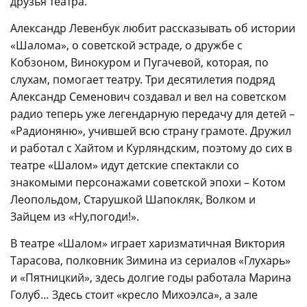
друзья театра.
Александр Левенбук любит рассказывать об истории
«Шалома», о советской эстраде, о дружбе с
Кобзоном, Винокуром и Пугачевой, которая, по
слухам, помогает театру. Три десятилетия подряд
Александр Семенович создавал и вел на советском
радио теперь уже легендарную передачу для детей –
«Радионяню», учившей всю страну грамоте. Дружил
и работал с Хайтом и Курляндским, поэтому до сих в
театре «Шалом» идут детские спектакли со
знакомыми персонажами советской эпохи – Котом
Леопольдом, Старушкой Шапокляк, Волком и
Зайцем из «Ну,погоди!».
В театре «Шалом» играет харизматичная Виктория
Тарасова, полковник Зимина из сериалов «Глухарь»
и «Пятницкий», здесь долгие годы работала Марина
Голуб… Здесь стоит «кресло Михоэлса», а зале