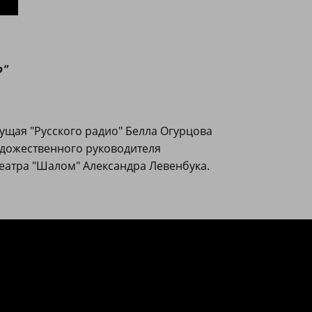
о"
дущая "Русского радио" Белла Огурцова
удожественного руководителя
еатра "Шалом" Александра Левенбука.