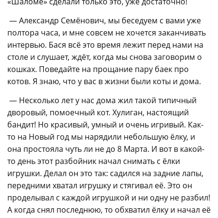
«Шаломе» сделали только это, уже достаточно!
— Александр Семёнович, мы беседуем с вами уже
полтора часа, и мне совсем не хочется заканчивать
интервью. Бася всё это время лежит перед нами на
столе и слушает, ждёт, когда мы снова заговорим о
кошках. Поведайте на прощание пару баек про
котов. Я знаю, что у вас в жизни были коты и дома.
— Несколько лет у нас дома жил такой типичный
дворовый, помоечный кот. Хулиган, настоящий
бандит! Но красивый, умный и очень игривый. Как-
то на Новый год мы нарядили небольшую ёлку, и
она простояла чуть ли не до 8 Марта. И вот в какой-
то день этот разбойник начал снимать с ёлки
игрушки. Делал он это так: садился на задние лапы,
передними хватал игрушку и стягивал её. Это он
проделывал с каждой игрушкой и ни одну не разбил!
А когда снял последнюю, то обхватил ёлку и начал её