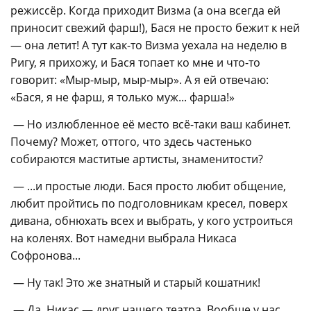
режиссёр. Когда приходит Визма (а она всегда ей
приносит свежий фарш!), Бася не просто бежит к ней
— она летит! А тут как-то Визма уехала на неделю в
Ригу, я прихожу, и Бася топает ко мне и что-то
говорит: «Мыр-мыр, мыр-мыр». А я ей отвечаю:
«Бася, я не фарш, я только муж... фарша!»
— Но излюбленное её место всё-таки ваш кабинет.
Почему? Может, оттого, что здесь частенько
собираются маститые артисты, знаменитости?
— ...и простые люди. Бася просто любит общение,
любит пройтись по подголовникам кресел, поверх
дивана, обнюхать всех и выбрать, у кого устроиться
на коленях. Вот намедни выбрала Никаса
Софронова...
— Ну так! Это же знатный и старый кошатник!
— Да, Никас — друг нашего театра. Вообще у нас