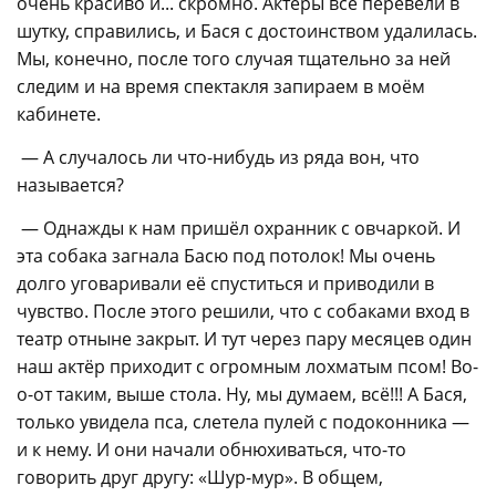
очень красиво и... скромно. Актеры всё перевели в
шутку, справились, и Бася с достоинством удалилась.
Мы, конечно, после того случая тщательно за ней
следим и на время спектакля запираем в моём
кабинете.
— А случалось ли что-нибудь из ряда вон, что
называется?
— Однажды к нам пришёл охранник с овчаркой. И
эта собака загнала Басю под потолок! Мы очень
долго уговаривали её спуститься и приводили в
чувство. После этого решили, что с собаками вход в
театр отныне закрыт. И тут через пару месяцев один
наш актёр приходит с огромным лохматым псом! Во-
о-от таким, выше стола. Ну, мы думаем, всё!!! А Бася,
только увидела пса, слетела пулей с подоконника —
и к нему. И они начали обнюхиваться, что-то
говорить друг другу: «Шур-мур». В общем,