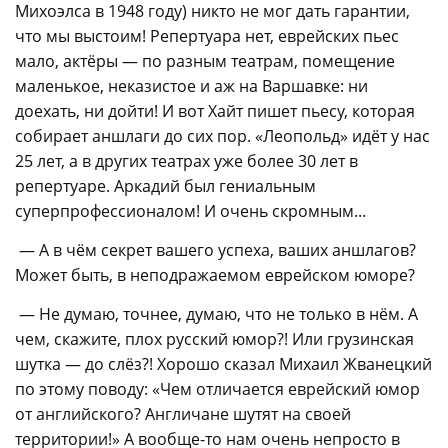
Михоэлса в 1948 году) никто не мог дать гарантии,
что мы выстоим! Репертуара нет, еврейских пьес
мало, актёры — по разным театрам, помещение
маленькое, неказистое и аж на Варшавке: ни
доехать, ни дойти! И вот Хайт пишет пьесу, которая
собирает аншлаги до сих пор. «Леопольд» идёт у нас
25 лет, а в других театрах уже более 30 лет в
репертуаре. Аркадий был гениальным
суперпрофессионалом! И очень скромным...
— А в чём секрет вашего успеха, ваших аншлагов?
Может быть, в неподражаемом еврейском юморе?
— Не думаю, точнее, думаю, что не только в нём. А
чем, скажите, плох русский юмор?! Или грузинская
шутка — до слёз?! Хорошо сказал Михаил Жванецкий
по этому поводу: «Чем отличается еврейский юмор
от английского? Англичане шутят на своей
территории!» А вообще-то нам очень непросто в