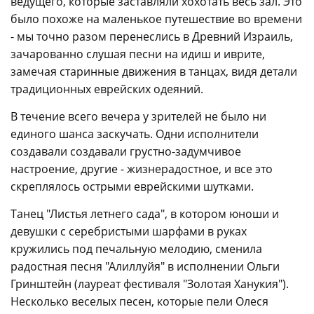
ведущего, которые заставляли хохотать весь зал. Это
было похоже на маленькое путешествие во времени
- мы точно разом перенеслись в Древний Израиль,
зачарованно слушая песни на идиш и иврите,
замечая старинные движения в танцах, видя детали
традиционных еврейских одеяний.
В течение всего вечера у зрителей не было ни
единого шанса заскучать. Одни исполнители
создавали создавали грустно-задумчивое
настроение, другие - жизнерадостное, и все это
скреплялось острыми еврейскими шутками.
Танец "Листья летнего сада", в котором юноши и
девушки с серебристыми шарфами в руках
кружились под печальную мелодию, сменила
радостная песня "Алиллуйя" в исполнении Ольги
Гринштейн (лауреат фестиваля "Золотая Ханукия").
Несколько веселых песен, которые пели Олеся