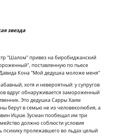
ая звезда
атр "Шалом" привез на биробиджанский
ороженный", поставленную по пьесе
 Давида Кона "Мой дедушка моложе меня"
абавный, хотя и невероятный: у супругов
ов вдруг обнаруживается замороженный
твенник. Это дедушка Сарры Хаим
ы берут в семью не из человеколюбия, а
аввин Ицхак Зусман пообещал им три
емейство должно соблюсти условия
ь психику пролежавшего во льдах целый