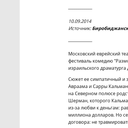
____________
10.09.2014
Источни
к:
Биробиджанск
____________
Московский еврейский те
фестиваль комедию "Разм
израильского драматурга
Сюжет ее симпатичный и з
Авраама и Сарры Кальман
на Северном полюсе родс
Шерман, которого Кальман
из-за любви к деньгам: р
миллиона долларов. Но с
договора: не травмироват