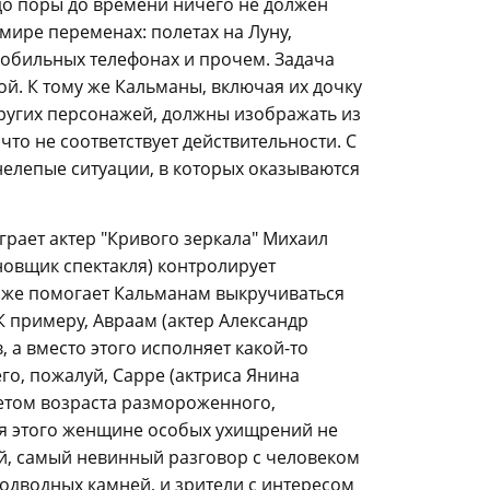
 до поры до времени ничего не должен
мире переменах: полетах на Луну,
мобильных телефонах и прочем. Задача
ой. К тому же Кальманы, включая их дочку
других персонажей, должны изображать из
что не соответствует действительности. С
елепые ситуации, в которых оказываются
грает актер "Кривого зеркала" Михаил
новщик спектакля) контролирует
 же помогает Кальманам выкручиваться
К примеру, Авраам (актер Александр
, а вместо этого исполняет какой-то
го, пожалуй, Сарре (актриса Янина
учетом возраста размороженного,
ля этого женщине особых ухищрений не
й, самый невинный разговор с человеком
одводных камней, и зрители с интересом