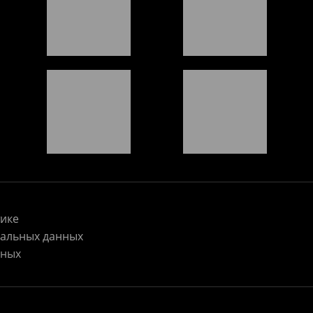
ике
нальных данных
нных