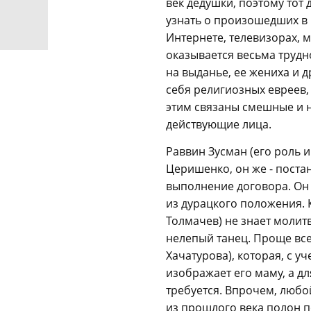
век дедушки, поэтому тот
узнать о произошедших в 
Интернете, телевизорах, 
оказывается весьма трудн
на выданье, ее жениха и 
себя религиозных евреев, 
этим связаны смешные и н
действующие лица.
Раввин Зусман (его роль и
Церишенко, он же - поста
выполнение договора. Он
из дурацкого положения. 
Толмачев) не знает молитв
нелепый танец. Проще все
Хачатурова), которая, с 
изображает его маму, а д
требуется. Впрочем, любо
из прошлого века полон п