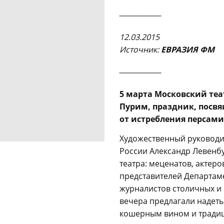
____________
12.03.2015
Источни
к:
ЕВРАЗИЯ ФМ
____________
5 марта Московский те
Пурим, праздник, посв
от истребления персами в
Художественный руководи
России Александр Левенбу
театра: меценатов, актеро
представителей Департаме
журналистов столичных и 
вечера предлагали надет
кошерным вином и тради