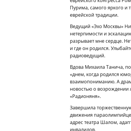
еврейского конгресса Ром
Пурима, самого яркого и 
еврейской традиции.
Ведущий «Эхо Москвы» Ни
нетерпимости и эскалацию
разрывает мне сердце. Не
и где он родился. Улыбайте
радиоведущий.
Вдова Михаила Танича, по
«днем, когда родился юмо
взаимопониманию. А драм
новостью о возрождении 
«Радионяня».
Завершила торжественную
движения параолимпийцев
адрес театра Шалом, адап
инвалидов.