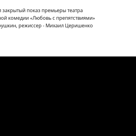
л закрытый показ премьеры театра
ой комедии «Любовь с препятствиями»
Трушкин, режиссер - Михаил Церишенко