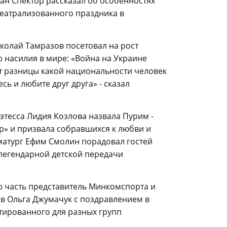
ан Спектор рассказал об особенностях
театрализованного праздника в
колай Тамразов посетовал на рост
 насилия в мире: «Война на Украине
т разницы какой национальности человек
сь и любите друг друга» - сказал
этесса Лидия Козлова назвала Пурим -
р» и призвала собравшихся к любви и
атург Ефим Смолин порадовал гостей
легендарной детской передачи
 часть представитель Минкомспорта и
 Ольга Джумачук с поздравлением в
тированного для разных групп