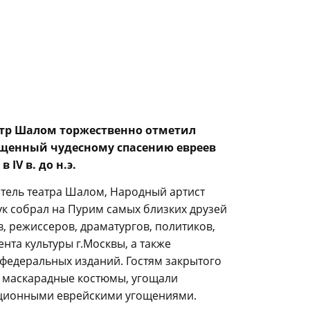
атр Шалом торжественно отметил
ященный чудесному спасению евреев
 IV в. до н.э.
тель театра Шалом, Народный артист
к собрал на Пурим самых близких друзей
в, режиссеров, драматургов, политиков,
нта культуры г.Москвы, а также
федеральных изданий. Гостям закрытого
ь маскарадные костюмы, угощали
ционными еврейскими угощениями.