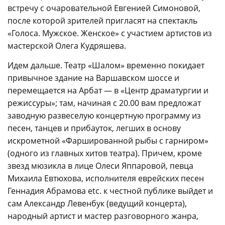
встречу с очаровательной Евгенией Симоновой,
после которой зрителей пригласят на спектакль
«Голоса. Мужское. Женское» с участием артистов из
мастерской Олега Кудряшева.
Идем дальше. Театр «Шалом» временно покидает
привычное здание на Варшавском шоссе и
перемещается на Арбат — в «Центр драматургии и
режиссуры»; там, начиная с 20.00 вам предложат
заводную развеселую концертную программу из
песен, танцев и прибауток, легших в основу
искрометной «Фаршированной рыбы с гарниром»
(одного из главных хитов театра). Причем, кроме
звезд мюзикла в лице Олеси Яппаровой, певца
Михаила Евтюхова, исполнителя еврейских песен
Геннадия Абрамова etc. к честной публике выйдет и
сам Александр Левенбук (ведущий концерта),
народный артист и мастер разговорного жанра,