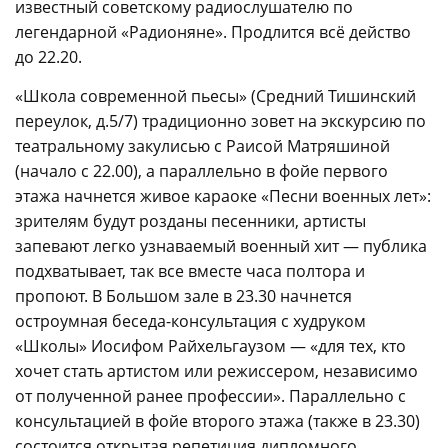
известный советскому радиослушателю по
легендарной «Радионяне». Продлится всё действо
до 22.20.
«Школа современной пьесы» (Средний Тишинский
переулок, д.5/7) традиционно зовет на экскурсию по
театральному закулисью с Раисой Матряшиной
(начало с 22.00), а параллельно в фойе первого
этажа начнется живое караоке «Песни военных лет»:
зрителям будут розданы песенники, артисты
запевают легко узнаваемый военный хит — публика
подхватывает, так все вместе часа полтора и
пропоют. В Большом зале в 23.30 начнется
остроумная беседа-консультация с худруком
«Школы» Иосифом Райхельгаузом — «для тех, кто
хочет стать артистом или режиссером, независимо
от полученной ранее профессии». Параллельно с
консультацией в фойе второго этажа (также в 23.30)
состоится открытая репетиция дипломного