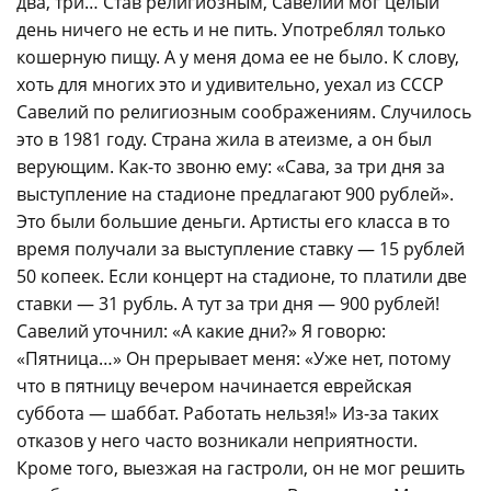
два, три… Став религиозным, Савелий мог целый
день ничего не есть и не пить. Употреблял только
кошерную пищу. А у меня дома ее не было. К слову,
хоть для многих это и удивительно, уехал из СССР
Савелий по религиозным соображениям. Случилось
это в 1981 году. Страна жила в атеизме, а он был
верующим. Как-то звоню ему: «Сава, за три дня за
выступление на стадионе предлагают 900 рублей».
Это были большие деньги. Артисты его класса в то
время получали за выступление ставку — 15 рублей
50 копеек. Если концерт на стадионе, то платили две
ставки — 31 рубль. А тут за три дня — 900 рублей!
Савелий уточнил: «А какие дни?» Я говорю:
«Пятница…» Он прерывает меня: «Уже нет, потому
что в пятницу вечером начинается еврейская
суббота — шаббат. Работать нельзя!» Из-за таких
отказов у него часто возникали неприятности.
Кроме того, выезжая на гастроли, он не мог решить