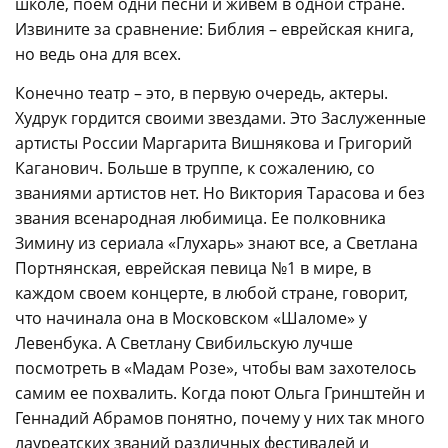
школе, поем одни песни и живем в одной стране.
Извините за сравнение: Библия – еврейская книга,
но ведь она для всех.
Конечно театр – это, в первую очередь, актеры.
Худрук гордится своими звездами. Это Заслуженные
артисты России Маргарита Вишнякова и Григорий
Каганович. Больше в труппе, к сожалению, со
званиями артистов нет. Но Виктория Тарасова и без
звания всенародная любимица. Ее полковника
Зимину из сериала «Глухарь» знают все, а Светлана
Портнянская, еврейская певица №1 в мире, в
каждом своем концерте, в любой стране, говорит,
что начинала она в Московском «Шаломе» у
Левенбука. А Светлану Свибильскую лучше
посмотреть в «Мадам Розе», чтобы вам захотелось
самим ее похвалить. Когда поют Ольга Гринштейн и
Геннадий Абрамов понятно, почему у них так много
лауреатских званий различных фестивалей и