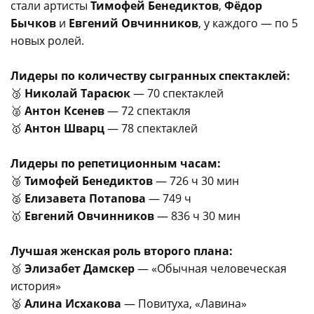
стали артисты
Тимофей Бенедиктов
,
Фёдор
Бычков
и
Евгений Овчинников
, у каждого — по 5
новых ролей.
Лидеры по количеству сыгранных спектаклей:
🥉
Николай Тарасюк
— 70 спектаклей
🥈
Антон Ксенев
— 72 спектакля
🥇
Антон Шварц
— 78 спектаклей
Лидеры по репетиционным часам:
🥉
Тимофей Бенедиктов
— 726 ч 30 мин
🥈
Елизавета Потапова
— 749 ч
🥇
Евгений Овчинников
— 836 ч 30 мин
Лучшая женская роль второго плана:
🥉
Элизабет Дамскер
— «Обычная человеческая
история»
🥈
Алина Исхакова
— Повитуха, «Лавина»