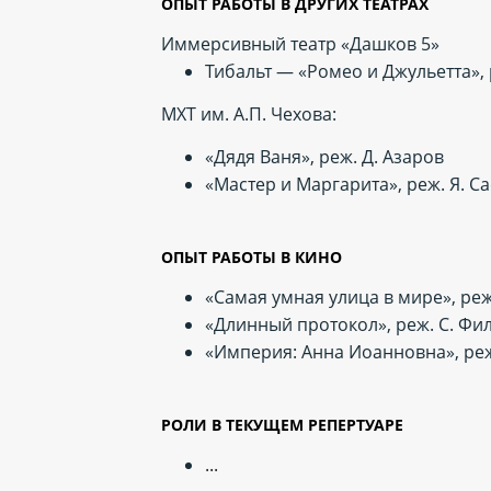
ОПЫТ РАБОТЫ В ДРУГИХ ТЕАТРАХ
Иммерсивный театр «Дашков 5»
Тибальт — «Ромео и Джульетта», 
МХТ им. А.П. Чехова:
«Дядя Ваня», реж. Д. Азаров
«Мастер и Маргарита», реж. Я. С
ОПЫТ РАБОТЫ В КИНО
«Самая умная улица в мире», реж
«Длинный протокол», реж. С. Фи
«Империя: Анна Иоанновна», ре
РОЛИ В ТЕКУЩЕМ РЕПЕРТУАРЕ
...