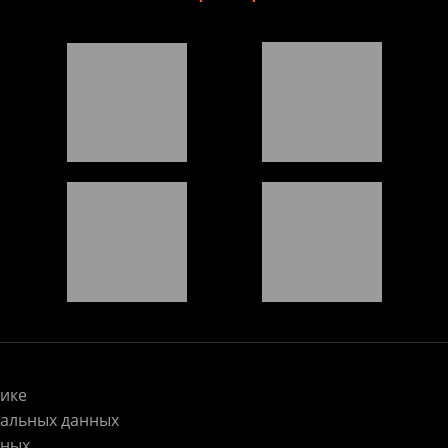
ике
нальных данных
нных