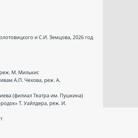
олотовицкого и С.И. Земцова, 2026 год
 реж. М. Милькис
вам А.П. Чехова, реж. А.
триева (филиал Театра им. Пушкина)
док» Т. Уайлдера, реж. И.
рт