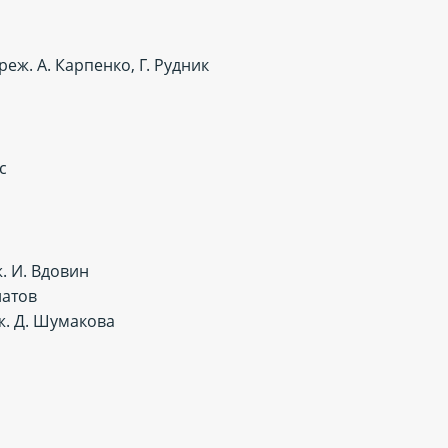
реж. А. Карпенко, Г. Рудник
ас
. И. Вдовин
латов
ж. Д. Шумакова