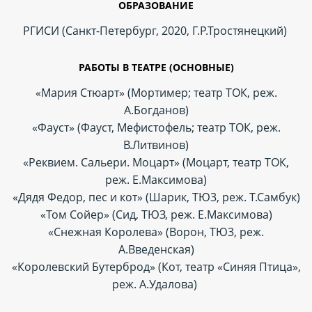
ОБРАЗОВАНИЕ
РГИСИ (Санкт-Петербург, 2020, Г.Р.Тростянецкий)
РАБОТЫ В ТЕАТРЕ (ОСНОВНЫЕ)
«Мария Стюарт» (Мортимер; театр ТОК, реж.
А.Богданов)
«Фауст» (Фауст, Мефистофель; театр ТОК, реж.
В.Литвинов)
«Реквием. Сальери. Моцарт» (Моцарт, театр ТОК,
реж. Е.Максимова)
«Дядя Федор, пес и кот» (Шарик, ТЮ3, реж. Т.Самбук)
«Том Сойер» (Сид, ТЮЗ, реж. Е.Максимова)
«Снежная Королева» (Ворон, ТЮ3, реж.
А.Введенская)
«Королевский Бутерброд» (Кот, театр «Синяя Птица»,
реж. А.Удалова)